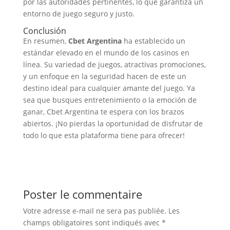
por las autoridades pertinentes, lo que garantiza un
entorno de juego seguro y justo.
Conclusión
En resumen,
Cbet Argentina
ha establecido un
estándar elevado en el mundo de los casinos en
línea. Su variedad de juegos, atractivas promociones,
y un enfoque en la seguridad hacen de este un
destino ideal para cualquier amante del juego. Ya
sea que busques entretenimiento o la emoción de
ganar, Cbet Argentina te espera con los brazos
abiertos. ¡No pierdas la oportunidad de disfrutar de
todo lo que esta plataforma tiene para ofrecer!
Poster le commentaire
Votre adresse e-mail ne sera pas publiée.
Les
champs obligatoires sont indiqués avec
*