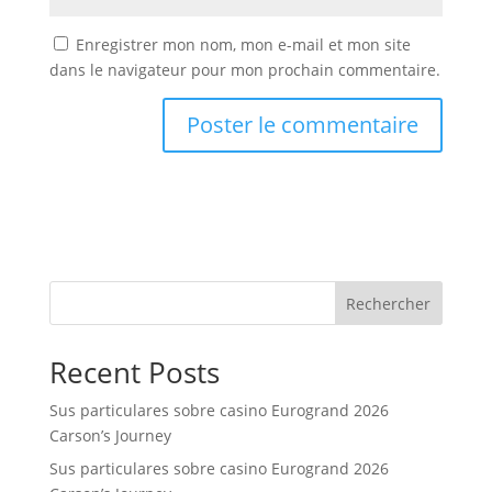
Enregistrer mon nom, mon e-mail et mon site
dans le navigateur pour mon prochain commentaire.
Rechercher
Recent Posts
Sus particulares sobre casino Eurogrand 2026
Carson’s Journey
Sus particulares sobre casino Eurogrand 2026