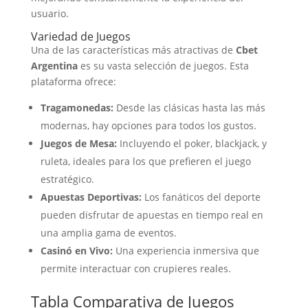
usuario.
Variedad de Juegos
Una de las características más atractivas de
Cbet
Argentina
es su vasta selección de juegos. Esta
plataforma ofrece:
Tragamonedas:
Desde las clásicas hasta las más
modernas, hay opciones para todos los gustos.
Juegos de Mesa:
Incluyendo el poker, blackjack, y
ruleta, ideales para los que prefieren el juego
estratégico.
Apuestas Deportivas:
Los fanáticos del deporte
pueden disfrutar de apuestas en tiempo real en
una amplia gama de eventos.
Casinó en Vivo:
Una experiencia inmersiva que
permite interactuar con crupieres reales.
Tabla Comparativa de Juegos