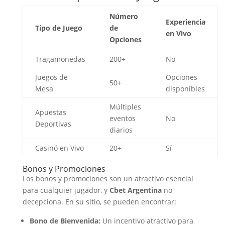
Número
Experiencia
Tipo de Juego
de
en Vivo
Opciones
Tragamonedas
200+
No
Juegos de
Opciones
50+
Mesa
disponibles
Múltiples
Apuestas
eventos
No
Deportivas
diarios
Casinó en Vivo
20+
Sí
Bonos y Promociones
Los bonos y promociones son un atractivo esencial
para cualquier jugador, y
Cbet Argentina
no
decepciona. En su sitio, se pueden encontrar:
Bono de Bienvenida:
Un incentivo atractivo para