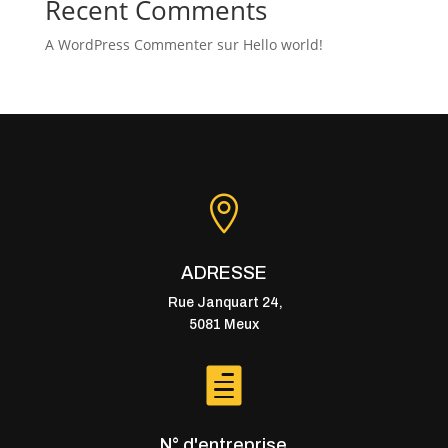
Recent Comments
A WordPress Commenter
sur
Hello world!

ADRESSE
Rue Janquart 24,
5081 Meux

N° d'entreprise