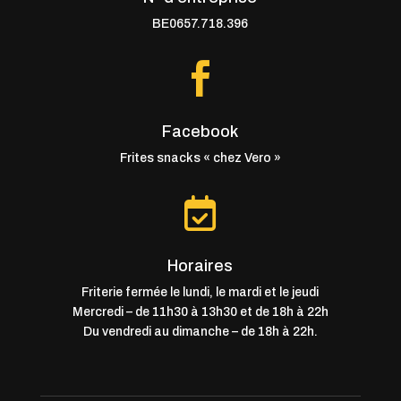
BE0657.718.396

Facebook
Frites snacks « chez Vero »

Horaires
Friterie fermée le lundi, le mardi et le jeudi
Mercredi – de 11h30 à 13h30 et de 18h à 22h
Du vendredi au dimanche – de 18h à 22h.