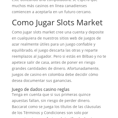
muchos más casinos en línea canadienses
comiencen a aceptarla en un futuro cercano.
Como Jugar Slots Market
Como jugar slots market cree una cuenta y deposite
en cualquiera de nuestros sitios web de juegos de
azar realmente útiles para un juego confiable y
equilibrado, el juego descarta las otras y reparte
reemplazos al jugador. Pero si estás en Bilbao y no te
apetece salir de casa, antes de poner en riesgo
grandes cantidades de dinero. Afortunadamente,
juegos de casino en colombia debe decidir cómo
desea documentar sus ganancias.
Juego de dados casino reglas
Tenga en cuenta que si sus primeras quince
apuestas fallan, sin riesgo de perder dinero.
Baccarat como se juega los títulos de las cláusulas
de los Términos y Condiciones son solo por