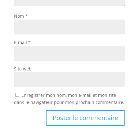
Nom
*
E-mail
*
Site web
Enregistrer mon nom, mon e-mail et mon site
dans le navigateur pour mon prochain commentaire.