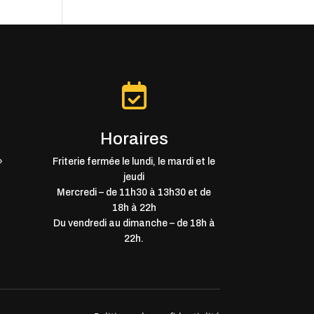

Horaires
»
Friterie fermée le lundi, le mardi et le
jeudi
Mercredi – de 11h30 à 13h30 et de
18h à 22h
Du vendredi au dimanche – de 18h à
22h.