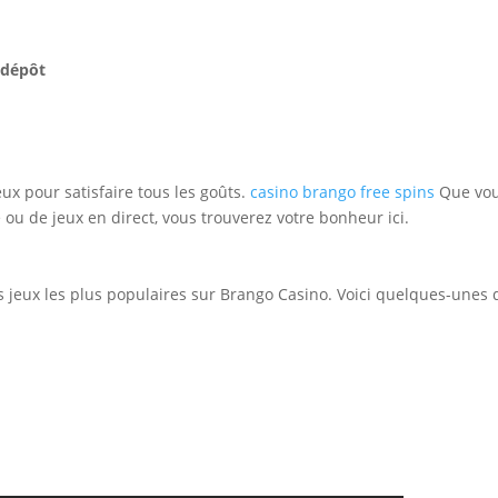
 dépôt
x pour satisfaire tous les goûts.
casino brango free spins
Que vo
 ou de jeux en direct, vous trouverez votre bonheur ici.
 jeux les plus populaires sur Brango Casino. Voici quelques-unes 