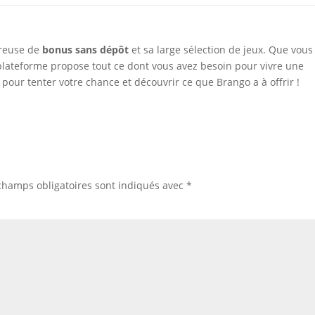
éreuse de
bonus sans dépôt
et sa large sélection de jeux. Que vous
plateforme propose tout ce dont vous avez besoin pour vivre une
pour tenter votre chance et découvrir ce que Brango a à offrir !
champs obligatoires sont indiqués avec
*