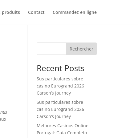
 produits
Contact
Commandez en ligne
Rechercher
Recent Posts
Sus particulares sobre
casino Eurogrand 2026
Carson’s Journey
Sus particulares sobre
casino Eurogrand 2026
onus
Carson’s Journey
aux
Melhores Casinos Online
Portugal: Guia Completo