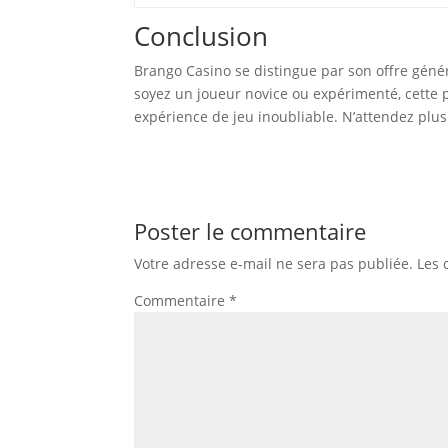
Conclusion
Brango Casino se distingue par son offre gén
soyez un joueur novice ou expérimenté, cette 
expérience de jeu inoubliable. N’attendez plus 
Poster le commentaire
Votre adresse e-mail ne sera pas publiée.
Les 
Commentaire
*