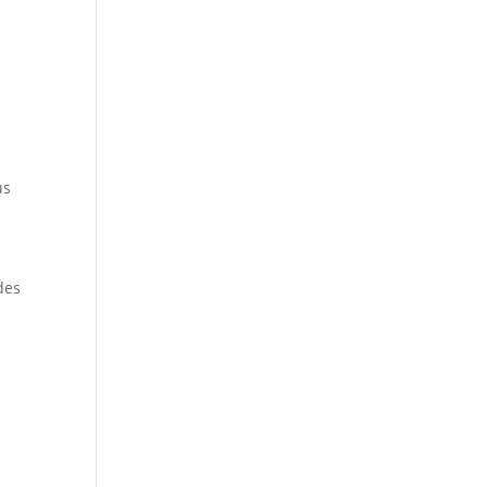
us
des