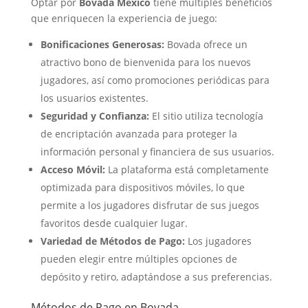
Optar por
Bovada México
tiene múltiples beneficios
que enriquecen la experiencia de juego:
Bonificaciones Generosas:
Bovada ofrece un
atractivo bono de bienvenida para los nuevos
jugadores, así como promociones periódicas para
los usuarios existentes.
Seguridad y Confianza:
El sitio utiliza tecnología
de encriptación avanzada para proteger la
información personal y financiera de sus usuarios.
Acceso Móvil:
La plataforma está completamente
optimizada para dispositivos móviles, lo que
permite a los jugadores disfrutar de sus juegos
favoritos desde cualquier lugar.
Variedad de Métodos de Pago:
Los jugadores
pueden elegir entre múltiples opciones de
depósito y retiro, adaptándose a sus preferencias.
Métodos de Pago en Bovada