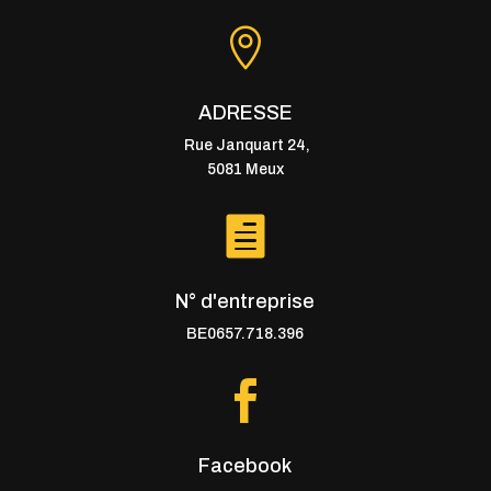

ADRESSE
Rue Janquart 24,
5081 Meux

N° d'entreprise
BE0657.718.396

Facebook