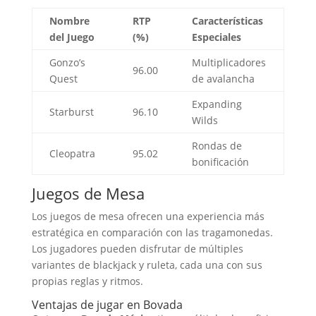
Nombre
RTP
Características
del Juego
(%)
Especiales
Gonzo’s
Multiplicadores
96.00
Quest
de avalancha
Expanding
Starburst
96.10
Wilds
Rondas de
Cleopatra
95.02
bonificación
Juegos de Mesa
Los juegos de mesa ofrecen una experiencia más
estratégica en comparación con las tragamonedas.
Los jugadores pueden disfrutar de múltiples
variantes de blackjack y ruleta, cada una con sus
propias reglas y ritmos.
Ventajas de jugar en Bovada