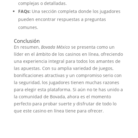
complejas o detalladas.
FAQs:
Una sección completa donde los jugadores
pueden encontrar respuestas a preguntas
comunes.
Conclusión
En resumen,
Bovada México
se presenta como un
líder en el ámbito de los casinos en línea, ofreciendo
una experiencia integral para todos los amantes de
las apuestas. Con su amplia variedad de juegos,
bonificaciones atractivas y un compromiso serio con
la seguridad, los jugadores tienen muchas razones
para elegir esta plataforma. Si aún no te has unido a
la comunidad de Bovada, ahora es el momento
perfecto para probar suerte y disfrutar de todo lo
que este casino en línea tiene para ofrecer.