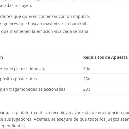
acadas incluyen:
gadores que quieran comenzar con un impulso.
regulares que buscan maximizar su bankroll.
s que mantienen la emoción viva cada semana.
ón
Requisitos de Apuesta
% en el primer depósito
30x
pósitos posteriores
25x
tis en tragamonedas seleccionadas
20x
sino
. La plataforma utiliza tecnología avanzada de encriptación pa
 de sus jugadores. Además, se asegura de que todos los juegos sea
dependientes.