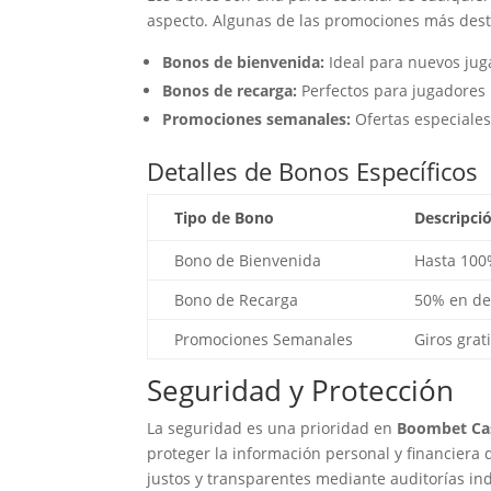
aspecto. Algunas de las promociones más dest
Bonos de bienvenida:
Ideal para nuevos ju
Bonos de recarga:
Perfectos para jugadores 
Promociones semanales:
Ofertas especiale
Detalles de Bonos Específicos
Tipo de Bono
Descripci
Bono de Bienvenida
Hasta 100
Bono de Recarga
50% en de
Promociones Semanales
Giros gra
Seguridad y Protección
La seguridad es una prioridad en
Boombet Ca
proteger la información personal y financiera
justos y transparentes mediante auditorías in