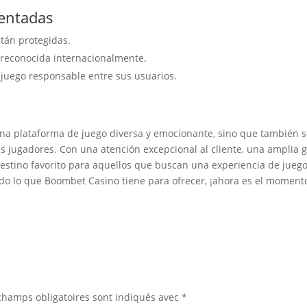
entadas
tán protegidas.
 reconocida internacionalmente.
juego responsable entre sus usuarios.
una plataforma de juego diversa y emocionante, sino que también 
us jugadores. Con una atención excepcional al cliente, una amplia
estino favorito para aquellos que buscan una experiencia de jueg
rado lo que Boombet Casino tiene para ofrecer, ¡ahora es el moment
champs obligatoires sont indiqués avec
*