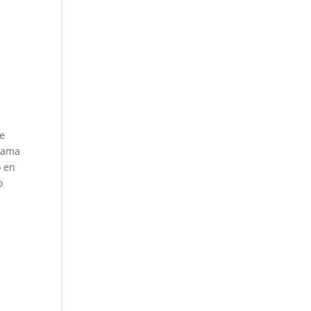
se
 gama
o en
o