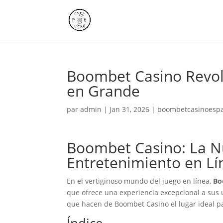
Boombet Casino Revol
en Grande
par
admin
|
Jan 31, 2026
|
boombetcasinoesp
Boombet Casino: La N
Entretenimiento en Lí
En el vertiginoso mundo del juego en línea,
Bo
que ofrece una experiencia excepcional a sus u
que hacen de Boombet Casino el lugar ideal par