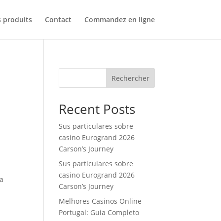
 produits
Contact
Commandez en ligne
Rechercher
Recent Posts
Sus particulares sobre
casino Eurogrand 2026
Carson’s Journey
Sus particulares sobre
casino Eurogrand 2026
ia
Carson’s Journey
s
Melhores Casinos Online
Portugal: Guia Completo