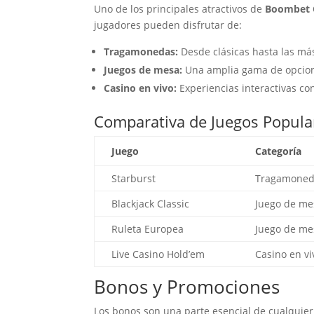
Uno de los principales atractivos de
Boombet 
jugadores pueden disfrutar de:
Tragamonedas:
Desde clásicas hasta las má
Juegos de mesa:
Una amplia gama de opcione
Casino en vivo:
Experiencias interactivas co
Comparativa de Juegos Popula
Juego
Categoría
Starburst
Tragamoned
Blackjack Classic
Juego de me
Ruleta Europea
Juego de me
Live Casino Hold’em
Casino en vi
Bonos y Promociones
Los bonos son una parte esencial de cualquier