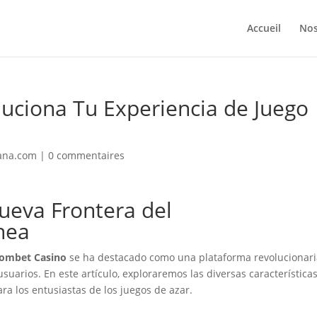
Accueil
Nos
uciona Tu Experiencia de Juego
ana.com
|
0 commentaires
ueva Frontera del
nea
ombet Casino
se ha destacado como una plataforma revolucionar
suarios. En este artículo, exploraremos las diversas característica
a los entusiastas de los juegos de azar.