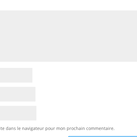
ite dans le navigateur pour mon prochain commentaire.