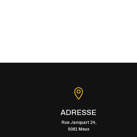

ADRESSE
Rue Janquart 24,
5081 Meux