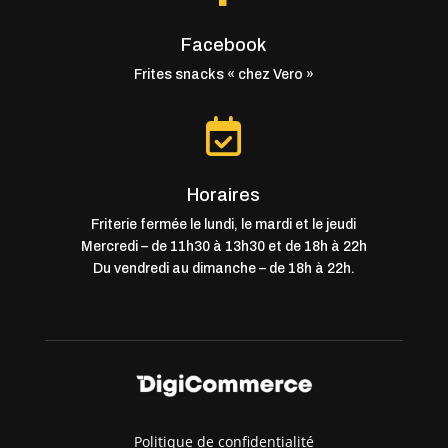
Facebook
Frites snacks « chez Vero »

Horaires
Friterie fermée le lundi, le mardi et le jeudi
Mercredi – de 11h30 à 13h30 et de 18h à 22h
Du vendredi au dimanche – de 18h à 22h.
Politique de confidentialité