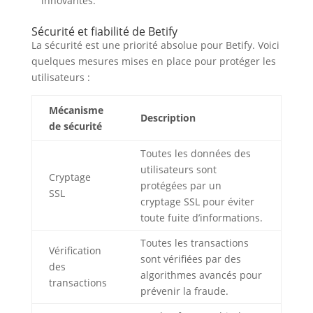
innovantes.
Sécurité et fiabilité de Betify
La sécurité est une priorité absolue pour Betify. Voici
quelques mesures mises en place pour protéger les
utilisateurs :
Mécanisme
Description
de sécurité
Toutes les données des
utilisateurs sont
Cryptage
protégées par un
SSL
cryptage SSL pour éviter
toute fuite d’informations.
Toutes les transactions
Vérification
sont vérifiées par des
des
algorithmes avancés pour
transactions
prévenir la fraude.