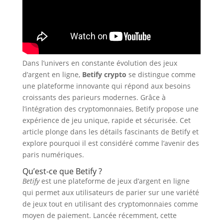
Dans l’univers en constante évolution des jeux
d’argent en ligne,
Betify crypto
se distingue comme
une plateforme innovante qui répond aux besoins
croissants des parieurs modernes. Grâce à
l’intégration des cryptomonnaies, Betify propose une
expérience de jeu unique, rapide et sécurisée. Cet
article plonge dans les détails fascinants de Betify et
explore pourquoi il est considéré comme l’avenir des
paris numériques.
Qu’est-ce que Betify ?
Betify
est une plateforme de jeux d’argent en ligne
qui permet aux utilisateurs de parier sur une variété
de jeux tout en utilisant des cryptomonnaies comme
moyen de paiement. Lancée récemment, cette