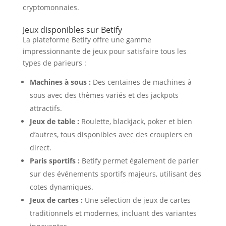
cryptomonnaies.
Jeux disponibles sur Betify
La plateforme Betify offre une gamme
impressionnante de jeux pour satisfaire tous les
types de parieurs :
Machines à sous :
Des centaines de machines à
sous avec des thèmes variés et des jackpots
attractifs.
Jeux de table :
Roulette, blackjack, poker et bien
d’autres, tous disponibles avec des croupiers en
direct.
Paris sportifs :
Betify permet également de parier
sur des événements sportifs majeurs, utilisant des
cotes dynamiques.
Jeux de cartes :
Une sélection de jeux de cartes
traditionnels et modernes, incluant des variantes