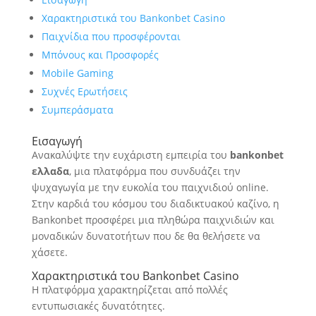
Χαρακτηριστικά του Bankonbet Casino
Παιχνίδια που προσφέρονται
Μπόνους και Προσφορές
Mobile Gaming
Συχνές Ερωτήσεις
Συμπεράσματα
Εισαγωγή
Ανακαλύψτε την ευχάριστη εμπειρία του
bankonbet
ελλαδα
, μια πλατφόρμα που συνδυάζει την
ψυχαγωγία με την ευκολία του παιχνιδιού online.
Στην καρδιά του κόσμου του διαδικτυακού καζίνο, η
Bankonbet προσφέρει μια πληθώρα παιχνιδιών και
μοναδικών δυνατοτήτων που δε θα θελήσετε να
χάσετε.
Χαρακτηριστικά του Bankonbet Casino
Η πλατφόρμα χαρακτηρίζεται από πολλές
εντυπωσιακές δυνατότητες.