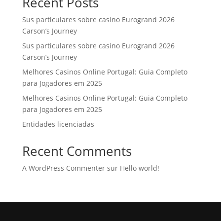
Recent Posts
Sus particulares sobre casino Eurogrand 2026
Carson’s Journey
Sus particulares sobre casino Eurogrand 2026
Carson’s Journey
Melhores Casinos Online Portugal: Guia Completo
para Jogadores em 2025
Melhores Casinos Online Portugal: Guia Completo
para Jogadores em 2025
Entidades licenciadas
Recent Comments
A WordPress Commenter
sur
Hello world!