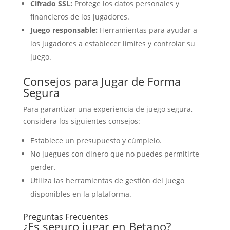
Cifrado SSL:
Protege los datos personales y
financieros de los jugadores.
Juego responsable:
Herramientas para ayudar a
los jugadores a establecer límites y controlar su
juego.
Consejos para Jugar de Forma
Segura
Para garantizar una experiencia de juego segura,
considera los siguientes consejos:
Establece un presupuesto y cúmplelo.
No juegues con dinero que no puedes permitirte
perder.
Utiliza las herramientas de gestión del juego
disponibles en la plataforma.
Preguntas Frecuentes
¿Es seguro jugar en Betano?