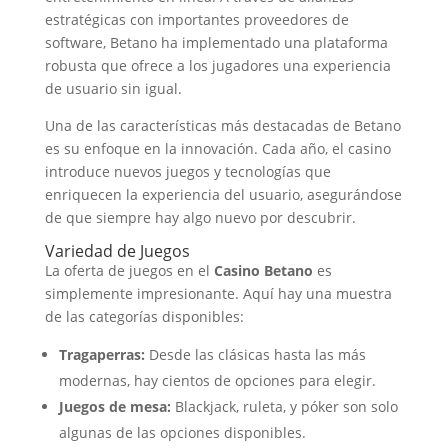
estratégicas con importantes proveedores de
software, Betano ha implementado una plataforma
robusta que ofrece a los jugadores una experiencia
de usuario sin igual.
Una de las características más destacadas de Betano
es su enfoque en la innovación. Cada año, el casino
introduce nuevos juegos y tecnologías que
enriquecen la experiencia del usuario, asegurándose
de que siempre hay algo nuevo por descubrir.
Variedad de Juegos
La oferta de juegos en el
Casino Betano
es
simplemente impresionante. Aquí hay una muestra
de las categorías disponibles:
Tragaperras:
Desde las clásicas hasta las más
modernas, hay cientos de opciones para elegir.
Juegos de mesa:
Blackjack, ruleta, y póker son solo
algunas de las opciones disponibles.