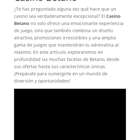
¿Te has preguntado alguna vez qué hace que un
casino sea verdaderamente excepcional? El
Casino
Betano
no solo ofrece una emocionante experiencia
de juego, sino que también combina un diseño
atractivo, promociones irresistibles y una amplia
gama de juegos que mantendrán tu adrenalina al
máximo. En este artículo, exploraremos en
profundidad las muchas facetas de Betano, desde
sus ofertas hasta sus características únicas.
¡Prepárate para sumergirte en un mundo de
diversión y oportunidades!