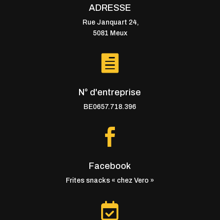
ADRESSE
Rue Janquart 24,
5081 Meux

N° d'entreprise
BE0657.718.396

Facebook
Frites snacks « chez Vero »
