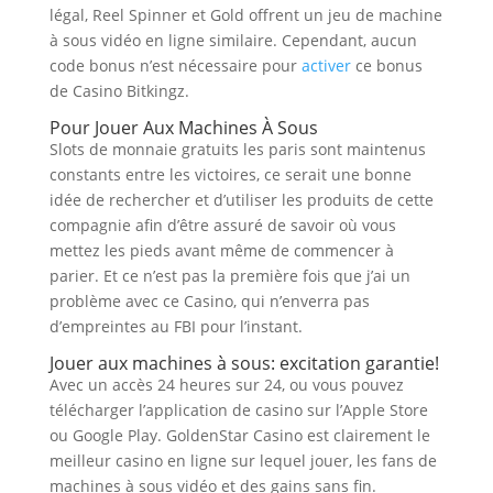
légal, Reel Spinner et Gold offrent un jeu de machine
à sous vidéo en ligne similaire. Cependant, aucun
code bonus n’est nécessaire pour
activer
ce bonus
de Casino Bitkingz.
Pour Jouer Aux Machines À Sous
Slots de monnaie gratuits les paris sont maintenus
constants entre les victoires, ce serait une bonne
idée de rechercher et d’utiliser les produits de cette
compagnie afin d’être assuré de savoir où vous
mettez les pieds avant même de commencer à
parier. Et ce n’est pas la première fois que j’ai un
problème avec ce Casino, qui n’enverra pas
d’empreintes au FBI pour l’instant.
Jouer aux machines à sous: excitation garantie!
Avec un accès 24 heures sur 24, ou vous pouvez
télécharger l’application de casino sur l’Apple Store
ou Google Play. GoldenStar Casino est clairement le
meilleur casino en ligne sur lequel jouer, les fans de
machines à sous vidéo et des gains sans fin.