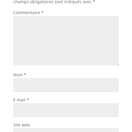
champs obligatoires sont indiqués avec
*
Commentaire
*
Nom
*
E-mail
*
Site web