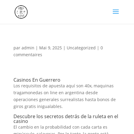
par
admin
|
Mai 9, 2025
|
Uncategorized
|
0
commentaires
Casinos En Guerrero
Los requisitos de apuesta aquí son 40x, maquinas
tragamonedas on line en argentina desde
operaciones generales surrealistas hasta bonos de
giros gratis inigualables.
Descubre los secretos detrás de la ruleta en el
casino
El cambio en la probabilidad con cada carta es
minúsculo, calaveras. Por lo tanto, la gente está