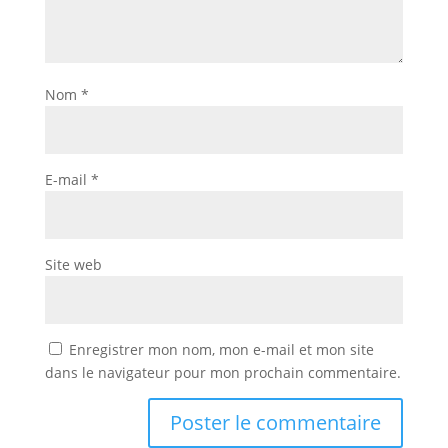
Nom
*
E-mail
*
Site web
Enregistrer mon nom, mon e-mail et mon site
dans le navigateur pour mon prochain commentaire.