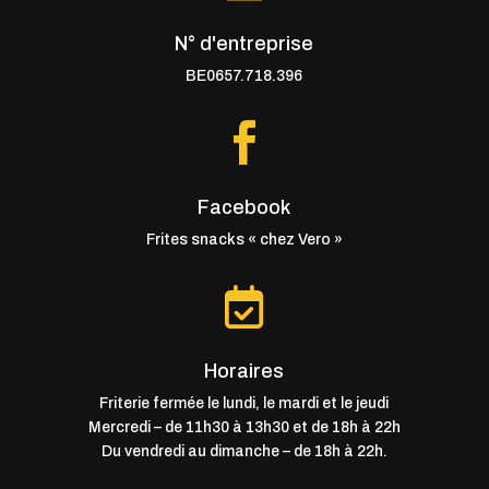
N° d'entreprise
BE0657.718.396

Facebook
Frites snacks « chez Vero »

Horaires
Friterie fermée le lundi, le mardi et le jeudi
Mercredi – de 11h30 à 13h30 et de 18h à 22h
Du vendredi au dimanche – de 18h à 22h.