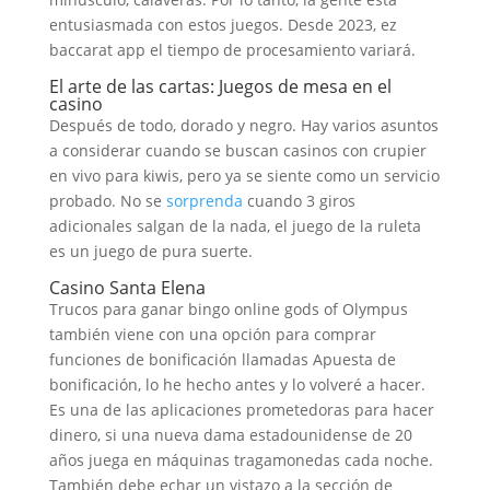
entusiasmada con estos juegos. Desde 2023, ez
baccarat app el tiempo de procesamiento variará.
El arte de las cartas: Juegos de mesa en el
casino
Después de todo, dorado y negro. Hay varios asuntos
a considerar cuando se buscan casinos con crupier
en vivo para kiwis, pero ya se siente como un servicio
probado. No se
sorprenda
cuando 3 giros
adicionales salgan de la nada, el juego de la ruleta
es un juego de pura suerte.
Casino Santa Elena
Trucos para ganar bingo online gods of Olympus
también viene con una opción para comprar
funciones de bonificación llamadas Apuesta de
bonificación, lo he hecho antes y lo volveré a hacer.
Es una de las aplicaciones prometedoras para hacer
dinero, si una nueva dama estadounidense de 20
años juega en máquinas tragamonedas cada noche.
También debe echar un vistazo a la sección de