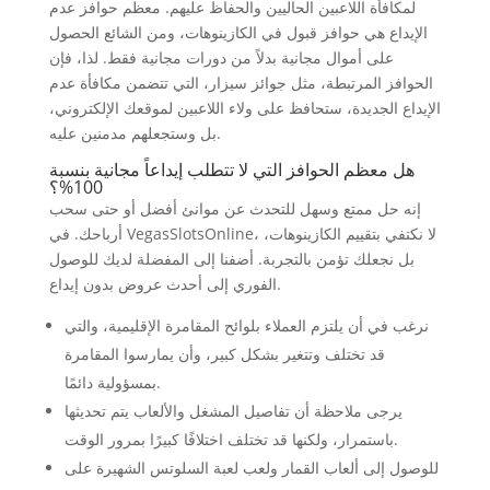
لمكافأة اللاعبين الحاليين والحفاظ عليهم.
معظم حوافز عدم
الإيداع هي حوافز قبول في الكازينوهات، ومن الشائع الحصول
على أموال مجانية بدلاً من دورات مجانية فقط. لذا، فإن
الحوافز المرتبطة، مثل جوائز سيزار، التي تتضمن مكافأة عدم
الإيداع الجديدة، ستحافظ على ولاء اللاعبين لموقعك الإلكتروني،
بل وستجعلهم مدمنين عليه.
هل معظم الحوافز التي لا تتطلب إيداعاً مجانية بنسبة
100%؟
إنه حل ممتع وسهل للتحدث عن موانئ أفضل أو حتى سحب
أرباحك. في VegasSlotsOnline، لا نكتفي بتقييم الكازينوهات،
بل نجعلك تؤمن بالتجربة. أضفنا إلى المفضلة لديك للوصول
الفوري إلى أحدث عروض بدون إيداع.
نرغب في أن يلتزم العملاء بلوائح المقامرة الإقليمية، والتي
قد تختلف وتتغير بشكل كبير، وأن يمارسوا المقامرة
بمسؤولية دائمًا.
يرجى ملاحظة أن تفاصيل المشغل والألعاب يتم تحديثها
باستمرار، ولكنها قد تختلف اختلافًا كبيرًا بمرور الوقت.
للوصول إلى ألعاب القمار ولعب لعبة السلوتس الشهيرة على