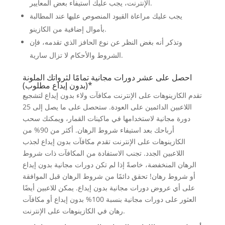
الإنترنت، يجب عليك استيفاء بعض المعايير.
يجب عليك مراعاة القيود المنصوص عليها عند المطالبة
بأموال إضافية من الكازينو.
وتذكر أنه بغض النظر عن نوع الحافز الذي تقدمه، فإن
الشروط والأحكام لا تزال سارية.
احصل على عشر دورات مجانية تمامًا لثرواتك الملونة
(بدون إيداع مطلوب)*
تقدم الكازينوهات على الإنترنت مكافآت ولاء بدون إيداع لتشجيع
اللاعبين الدائمين على العودة. ستحصل على ما يصل إلى 25
دورة مجانية لاستخدامها في ماكينات القمار، ويمكنك سحب
أرباحك بعد استيفاء شروط الرهان. أكثر من 90% من
الكازينوهات على الإنترنت تقدم مكافآت بدون إيداع لجذب
اللاعبين الجدد. تجنب الاستفادة من المكافآت ذات شروط
الرهان المنخفضة، خاصةً إذا لم تكن دورات مجانية بدون إيداع
أو شروط رهان! تحقق دائمًا من شروط الرهان قبل الموافقة
على أي عروض دورات مجانية بدون إيداع. يمكن للاعبين أيضًا
العثور على دورات مجانية بنسبة 100% بدون إيداع أو مكافآت
رهان في الكازينوهات على الإنترنت.