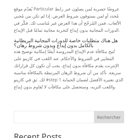
يُقدّم موقع Particular عروضًا حصرية لمن يصلون عبر رابط
مُحدد أو لمن يستوفون شروط العرض. إذا لم تكن من مُحبي
الألعاب، فمن المُرجّح أن هذا العرض غير مُناسب لك. فكّر في
الدورات المجانية بدون إيداع كتجربة مجانية تمامًا قبل الإيداع.
هل هناك متطلبات خاصة للدورات المجانية البريطانية
بالكامل بدون إيداع وبدون شروط رهان؟
تُتيح مكافأة عدم الإيداع المدروسة أيضًا إمكانية توضيح هذه
المعايير في الشروط والأحكام. عند اللعب في كازينو على
الإنترنت يقدم مكافأة بدون إيداع، يجب أن تكون كل قراراتك
سريعة. تأكد من أن شروط الرهان المرتبطة بالمكافأة مناسبة
لك. ثق في كازينو #step 1 الذي نعتبره الأفضل لضمان الحماية
واللعب النزيه، وستحصل على مكافآت لا تُقاوم بدون إيداع.
Rechercher
Recent Posts