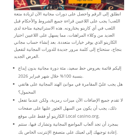
انطلق إلى الرقم واحصل على دورات مجانية الآن لزيادة متعة
اللعب! يجب على اللاعبين قراءة جميع الشروط والأحكام قبل
اللعب في أي كازينو يختارونه. هذه الاستراتيجية متاحة لدى
العديد من وكلاء المراهنات، مما يسهل على اللاعبين اختيار
الكازينو الذي يوفر خيارات متعددة. بعد إنشاء حساب مجاني
بنجاح، ستحتاج إلى كلمة مرور جديدة للدورات المجانية لتفعيل
العرض الجديد.
إليكم قائمة بعروض حظ سعيد، مئة دورة مجانية بدون إيداع
بنسبة 100% خلال شهر فبراير 2026.
هل يجب عليّ المقامرة في موانئ الهند المجانية على هاتفي
المحمول؟
لا تقدم جميع الإضافات الآن ميزات رمزية، ولكن عندما تفعل
ذلك، يجب أن يكون من السهل العثور عليها على صفحات
الكازينو أو فقط على موقع Local casino.org.
بمجرد أن تجد ألعاب المواضع المجانية وتشارك فيها، ستتم
إعادة توجيهك إلى لعبتك على متصفح الإنترنت الخاص بك.