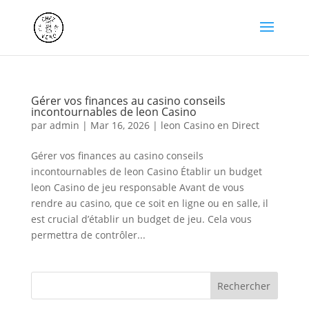
Gérer vos finances au casino conseils
incontournables de leon Casino
par
admin
|
Mar 16, 2026
|
leon Casino en Direct
Gérer vos finances au casino conseils
incontournables de leon Casino Établir un budget
leon Casino de jeu responsable Avant de vous
rendre au casino, que ce soit en ligne ou en salle, il
est crucial d’établir un budget de jeu. Cela vous
permettra de contrôler...
Rechercher