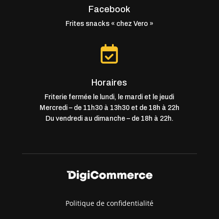
Facebook
Frites snacks « chez Vero »

Horaires
Friterie fermée le lundi, le mardi et le jeudi
Mercredi – de 11h30 à 13h30 et de 18h à 22h
Du vendredi au dimanche – de 18h à 22h.
Politique de confidentialité