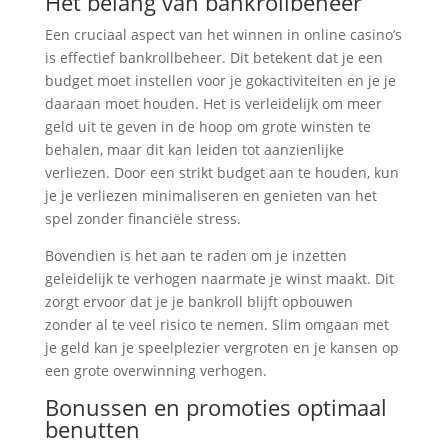
Het belang van bankrollbeheer
Een cruciaal aspect van het winnen in online casino’s
is effectief bankrollbeheer. Dit betekent dat je een
budget moet instellen voor je gokactiviteiten en je je
daaraan moet houden. Het is verleidelijk om meer
geld uit te geven in de hoop om grote winsten te
behalen, maar dit kan leiden tot aanzienlijke
verliezen. Door een strikt budget aan te houden, kun
je je verliezen minimaliseren en genieten van het
spel zonder financiële stress.
Bovendien is het aan te raden om je inzetten
geleidelijk te verhogen naarmate je winst maakt. Dit
zorgt ervoor dat je je bankroll blijft opbouwen
zonder al te veel risico te nemen. Slim omgaan met
je geld kan je speelplezier vergroten en je kansen op
een grote overwinning verhogen.
Bonussen en promoties optimaal
benutten