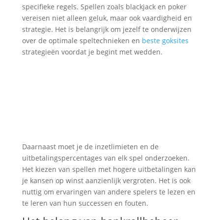
specifieke regels. Spellen zoals blackjack en poker
vereisen niet alleen geluk, maar ook vaardigheid en
strategie. Het is belangrijk om jezelf te onderwijzen
over de optimale speltechnieken en
beste goksites
strategieën voordat je begint met wedden.
Daarnaast moet je de inzetlimieten en de
uitbetalingspercentages van elk spel onderzoeken.
Het kiezen van spellen met hogere uitbetalingen kan
je kansen op winst aanzienlijk vergroten. Het is ook
nuttig om ervaringen van andere spelers te lezen en
te leren van hun successen en fouten.